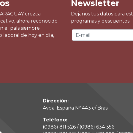
os
Newsletter
PARAGUAY crezca
Dejanos tus datos para es
Recomendadísi
cativo, ahora reconocido
programas y descuentos
Pedro Alcides T
n el país siempre
 laboral de hoy en día,
Dirección:
Avda. España Nº 443 c/ Brasil
Teléfono:
(0986) 811 526 / (0986) 634 356