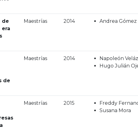
a de
Maestrías
2014
Andrea Gómez 
a era
s
Maestrías
2014
Napoleón Veláz
Hugo Julián Oj
s de
Maestrías
2015
Freddy Fernan
Susana Mora
resas
ía