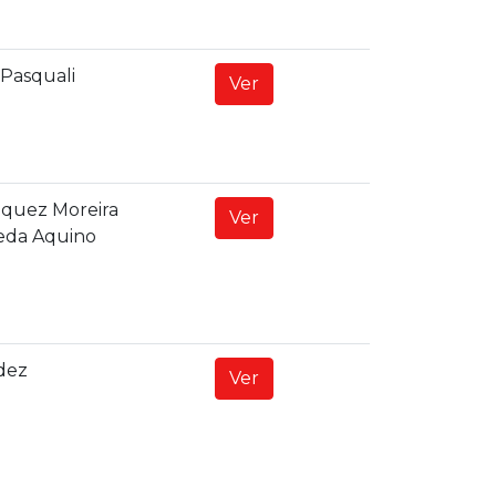
Pasquali
Ver
quez Moreira
Ver
eda Aquino
dez
Ver