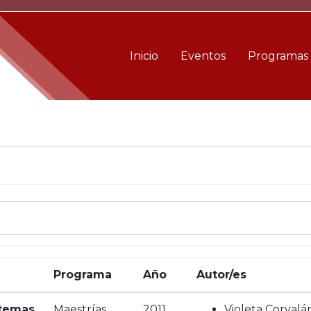
Inicio
Eventos
Programas
Programa
Año
Autor/es
stemas
Maestrías
2011
Violeta Corvalá