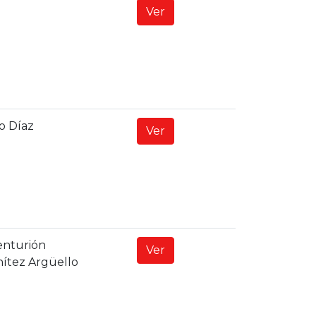
Ver
o Díaz
Ver
enturión
Ver
ítez Argüello