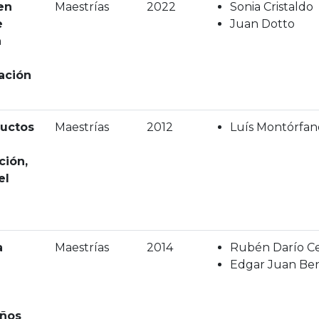
en
Maestrías
2022
Sonia Cristaldo
e
Juan Dotto
a
ación
ductos
Maestrías
2012
Luís Montórfan
ción,
el
a
Maestrías
2014
Rubén Darío C
Edgar Juan Ben
años