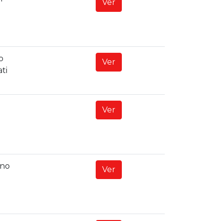
Ver
o
Ver
ti
Ver
ano
Ver