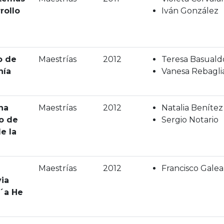
rollo
Iván González
o de
Maestrías
2012
Teresa Basuald
nía
Vanesa Rebaglia
na
Maestrías
2012
Natalia Benítez
o de
Sergio Notario
e la
Maestrías
2012
Francisco Gale
ia
´a He