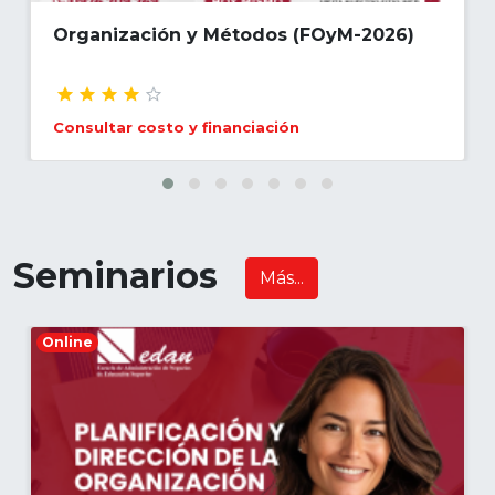
Organización y Métodos (FOyM-2026)
Consultar costo y financiación
Seminarios
Más...
Online
Objetivo general:
Desarrollar competencias para
una
gestión eficaz,
fortaleciendo habilidades
en
planificación, dirección,
liderazgo y