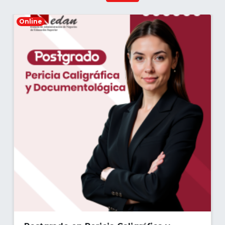
Online
Justificación:
La importancia de la Pericia Caligráfica y
Documentológica en el contexto de análisis y
resolución de casos judiciales, así como para
otros campos de la actividad humana, es hoy
en día una realidad irrefutable.
El Perito Calígrafo y Documentológico
certifica y dictamina la autenticidad o
falsedad de la escritura y grafismos,
principalmente manuscritos, firmas y
rúbricas; además de estudiar e identificar las
distintas modalidades de adulteraciones y
alteraciones que se producen en
documentos tales como billetes, cheques,
escrituras públicas, pagarés y otros. Es por