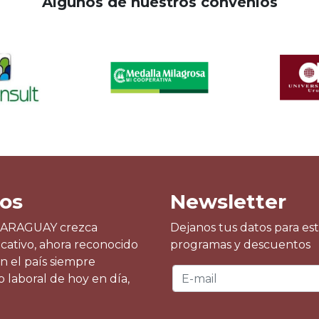
Algunos de nuestros convenios
os
Newsletter
PARAGUAY crezca
Dejanos tus datos para es
¡Excelente! Un
cativo, ahora reconocido
programas y descuentos
elevados está
n el país siempre
MZambrano Hidr
 laboral de hoy en día,