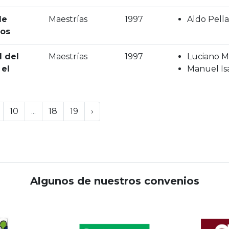
de
Maestrías
1997
Aldo Pella
ios
d del
Maestrías
1997
Luciano Mi
 el
Manuel Is
10
...
18
19
›
Algunos de nuestros convenios