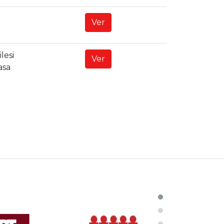
Ver
lesi
Ver
asa