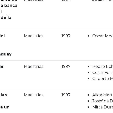
la banca
l
 de la
del
Maestrías
1997
Oscar Med
raguay
de
Maestrías
1997
Pedro Ech
César Fer
Gilberto 
 las
Maestrías
1997
Alida Mar
Josefina 
 a un
Mirta Dur