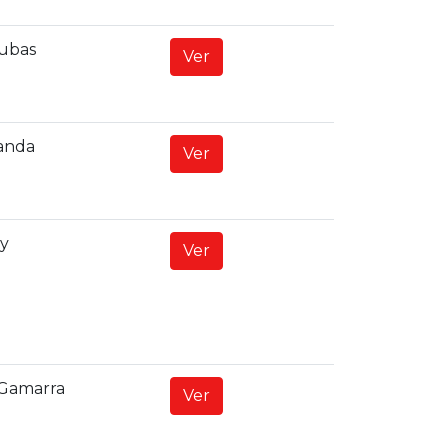
ubas
Ver
randa
Ver
ay
Ver
 Gamarra
Ver