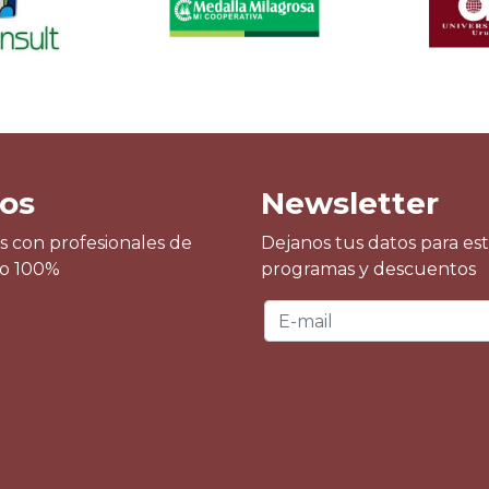
os
Newsletter
s con profesionales de
Dejanos tus datos para es
¡Excelentes pr
do 100%
programas y descuentos
Móny Adorno