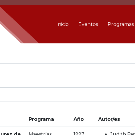
Inicio
Eventos
Programas
Programa
Año
Autor/es
durez de
Maestrías
1997
Judith Far