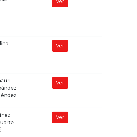
Ver
ina
Ver
auri
Ver
nández
Méndez
tínez
Ver
Duarte
é