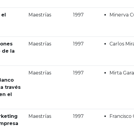
 el
Maestrías
1997
Minerva C
iones
Maestrías
1997
Carlos Mi
 de la
Maestrías
1997
Mirta Gar
Banco
a través
en el
rketing
Maestrías
1997
Francisco
empresa